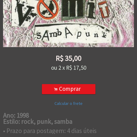
R$
35,00
ou
2
x
R$
17,50
Comprar
.
Calcular o frete
Ano: 1998
Estilo: rock, punk, samba
• Prazo para postagem:
4 dias úteis