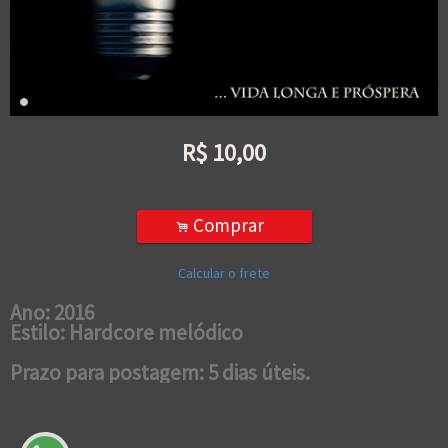
R$
10,00
Comprar
.
Calcular o frete
Ano: 2016
Estilo: Hardcore melódico
Prazo para postagem: 5 dias úteis.