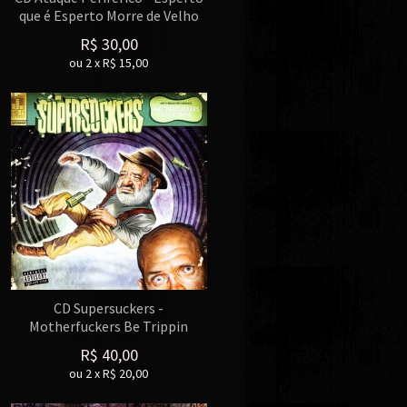
que é Esperto Morre de Velho
R$
30,00
ou
2
x
R$
15,00
CD Supersuckers -
Motherfuckers Be Trippin
R$
40,00
ou
2
x
R$
20,00