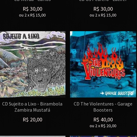
R$
30,00
R$
30,00
ou
2
x
R$
15,00
ou
2
x
R$
15,00
CD Sujeito a Lixo - Birambola
CD The Violentures - Garage
Zambira Mustafá
Boosters
R$
20,00
R$
40,00
ou
2
x
R$
20,00