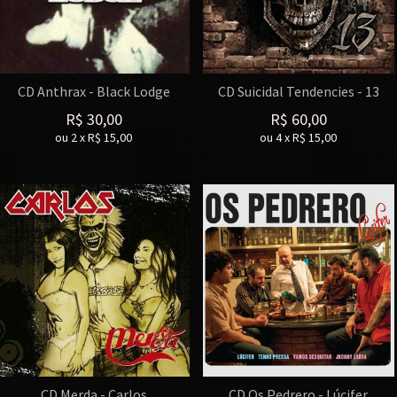
CD Anthrax - Black Lodge
CD Suicidal Tendencies - 13
R$
30,00
R$
60,00
ou
2
x
R$
15,00
ou
4
x
R$
15,00
CD Merda - Carlos
CD Os Pedrero - Lúcifer