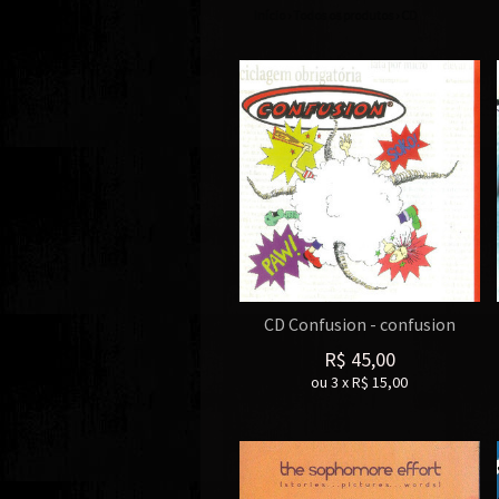
Início
›
Todos os produtos
›
CD
CD Confusion - confusion
R$
45,00
ou
3
x
R$
15,00