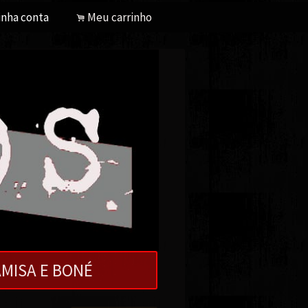
nha conta
Meu carrinho
.
MISA E BONÉ