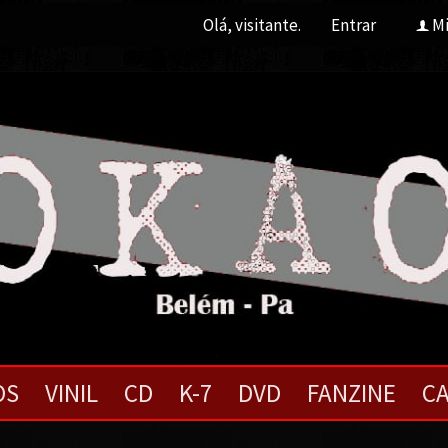
Olá, visitante.
Entrar
Mi
f
OS
VINIL
CD
K-7
DVD
FANZINE
CA