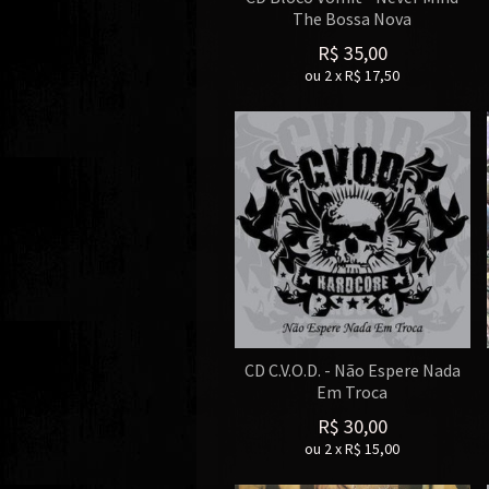
The Bossa Nova
R$
35,00
ou
2
x
R$
17,50
CD C.V.O.D. - Não Espere Nada
Em Troca
R$
30,00
ou
2
x
R$
15,00