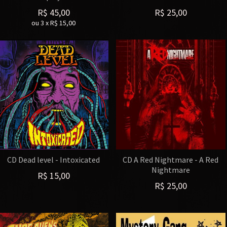
R$
45,00
R$
25,00
ou
3
x
R$
15,00
CD Dead level - Intoxicated
CD A Red Nightmare - A Red
Nightmare
R$
15,00
R$
25,00