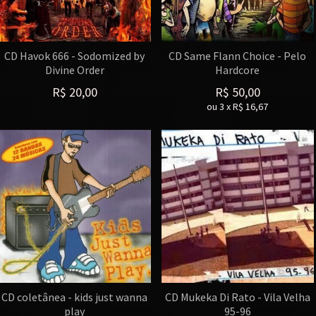
CD Havok 666 - Sodomized by
CD Same Flann Choice - Pelo
Divine Order
Hardcore
R$
20,00
R$
50,00
ou
3
x
R$
16,67
CD coletânea - kids just wanna
CD Mukeka Di Rato - Vila Velha
play
95-96