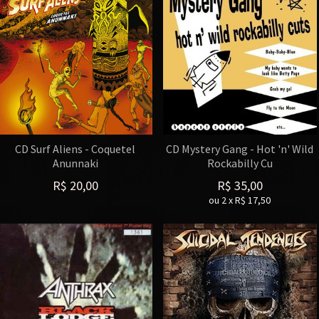
CD Surf Aliens - Coquetel
CD Mystery Gang - Hot 'n' Wild
Anunnaki
Rockabilly Cu
R$
20,00
R$
35,00
ou
2
x
R$
17,50