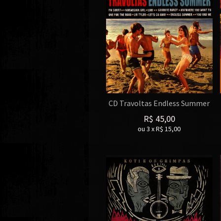
CD Travoltas Endless Summer
R$
45,00
ou
3
x
R$
15,00