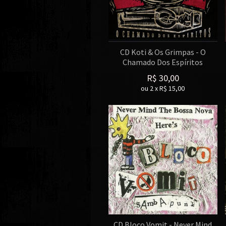
CD Koti & Os Grimpas - O
Chamado Dos Espíritos
R$
30,00
ou
2
x
R$
15,00
CD Bloco Vomit - Never Mind