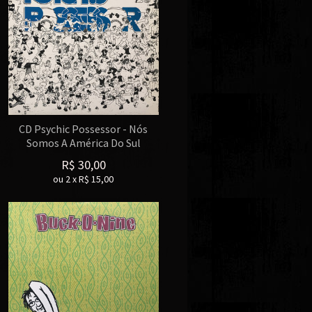
CD Psychic Possessor - Nós
Somos A América Do Sul
R$
30,00
ou
2
x
R$
15,00