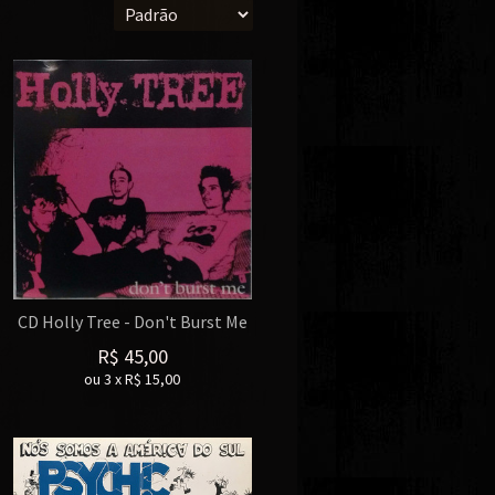
CD Holly Tree - Don't Burst Me
R$
45,00
ou
3
x
R$
15,00