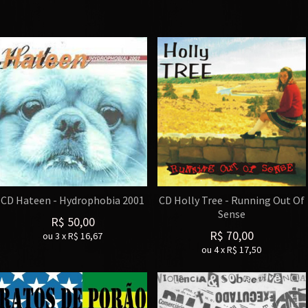
CD Hateen - Hydrophobia 2001
CD Holly Tree - Running Out Of
Sense
R$
50,00
R$
70,00
ou
3
x
R$
16,67
ou
4
x
R$
17,50