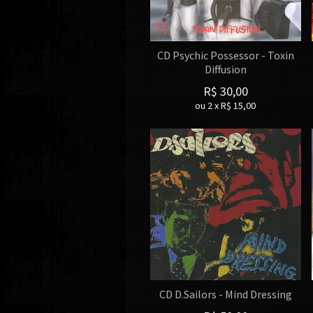
CD Psychic Possessor - Toxin
Diffusion
R$
30,00
ou
2
x
R$
15,00
CD D.Sailors - Mind Dressing