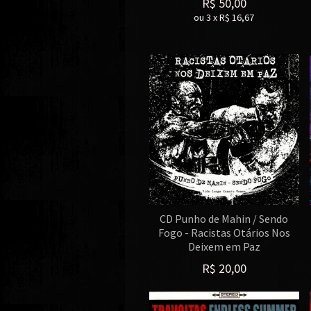
R$
50,00
ou
3
x
R$
16,67
CD Punho de Mahin / Sendo
Fogo - Racistas Otários Nos
Deixem em Paz
R$
20,00