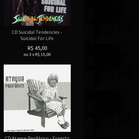
CD Suicidal Tendencies -
Suicidal For Life
R$
45,00
ou
3
x
R$
15,00
CD Ataque Periférico - Esperto