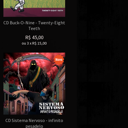
CD Buck-O-Nine - Twenty-Eight
Teeth
R$
45,00
ou
3
x
R$
15,00
CD Sistema Nervoso - infinito
pesadelo