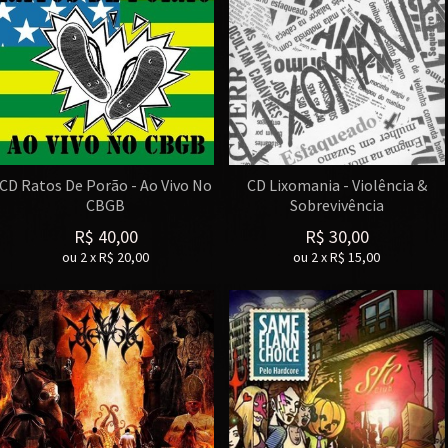
CD Ratos De Porão - Ao Vivo No
CD Lixomania - Violência &
CBGB
Sobrevivência
R$
40,00
R$
30,00
ou
2
x
R$
20,00
ou
2
x
R$
15,00