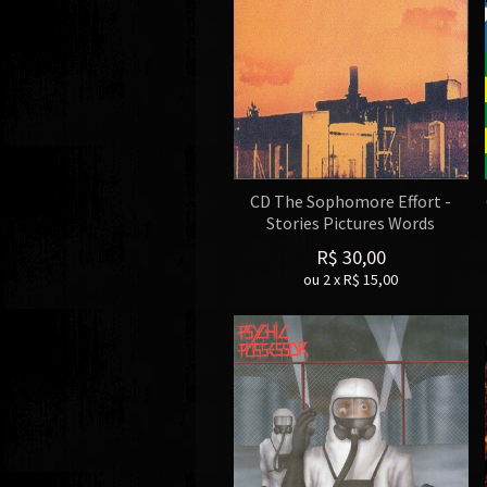
CD The Sophomore Effort -
Stories Pictures Words
R$
30,00
ou
2
x
R$
15,00