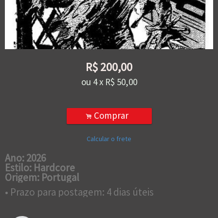
R$
200,00
ou
4
x
R$
50,00
Comprar
.
Calcular o frete
Ano: 2026
Estilo: Hardcore
Origem: Portugal
• Prazo para postagem:
4 dias úteis