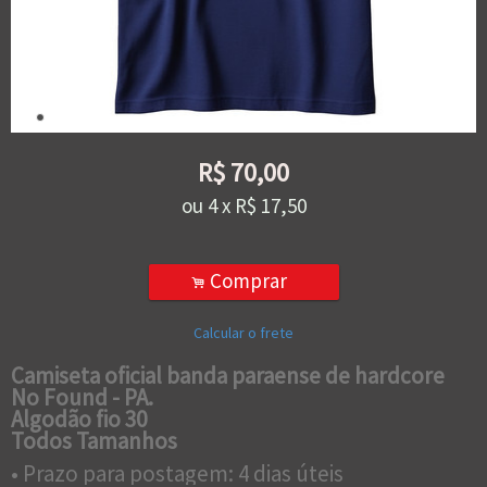
R$
70,00
ou
4
x
R$
17,50
Comprar
.
Calcular o frete
Camiseta oficial banda paraense de hardcore
No Found - PA.
Algodão fio 30
Todos Tamanhos
• Prazo para postagem:
4 dias úteis