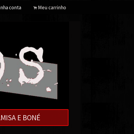
nha conta
Meu carrinho
.
MISA E BONÉ