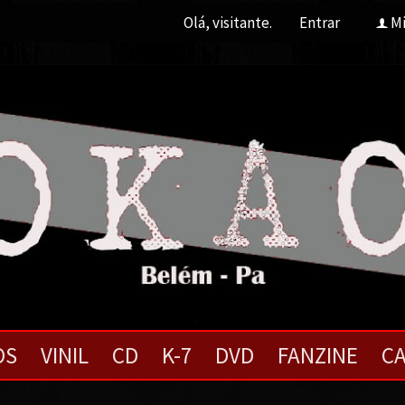
Olá, visitante.
Entrar
Mi
f
OS
VINIL
CD
K-7
DVD
FANZINE
CA