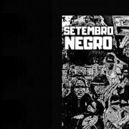
Início
›
Todos os produtos
›
CD