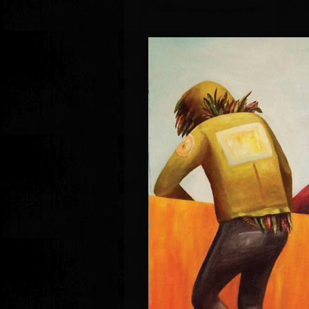
Início
›
Todos os produtos
›
Vinil