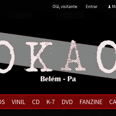
Olá, visitante.
Entrar
Mi
f
OS
VINIL
CD
K-7
DVD
FANZINE
CA