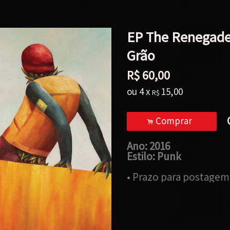
EP The Renegades
Grão
R$
60,00
ou
4
x
15,00
R$
Comprar
.
Ano: 2016
Estilo: Punk
• Prazo para postagem