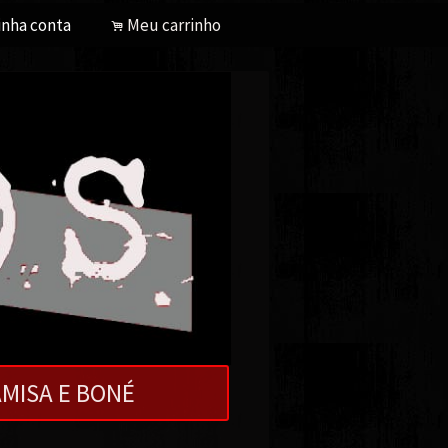
nha conta
Meu carrinho
.
MISA E BONÉ