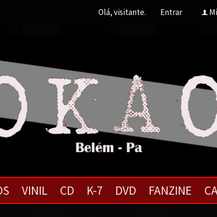
Olá, visitante.
Entrar
Mi
f
OS
VINIL
CD
K-7
DVD
FANZINE
CA