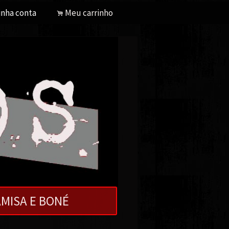
nha conta
Meu carrinho
.
MISA E BONÉ