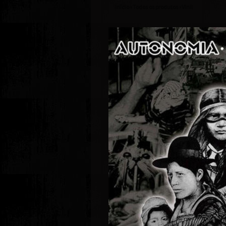
Início
›
Todos os produtos
›
Vinil