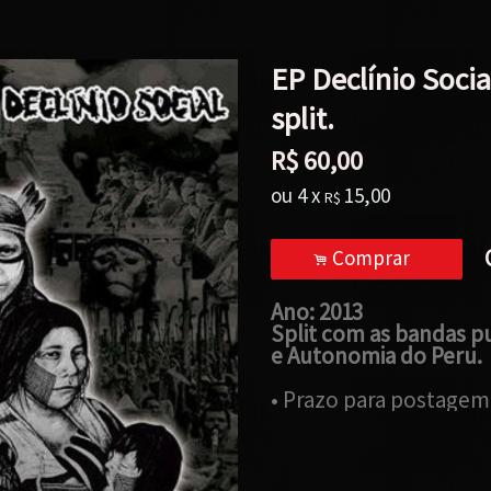
EP Declínio Socia
split.
R$
60,00
ou
4
x
15,00
R$
Comprar
.
Ano: 2013
Split com as bandas pu
e Autonomia do Peru.
• Prazo para postagem