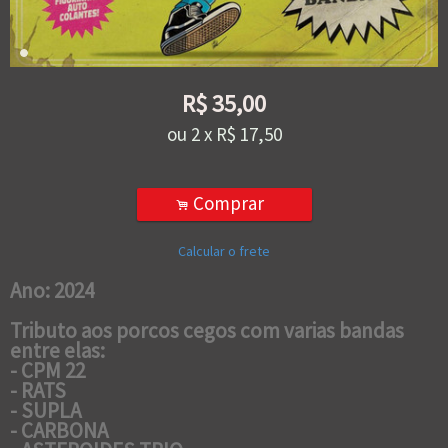
R$
35,00
ou
2
x
R$
17,50
Comprar
.
Calcular o frete
Ano: 2024
Tributo aos porcos cegos com varias bandas
entre elas:
- CPM 22
- RATS
- SUPLA
- CARBONA