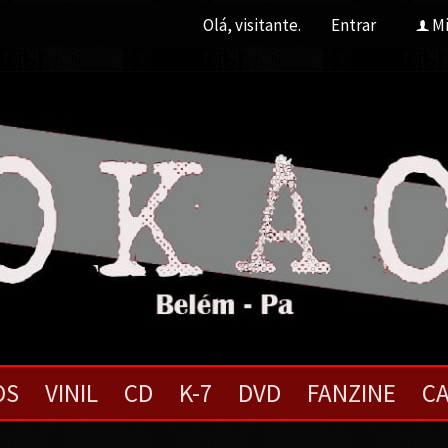
Olá, visitante.
Entrar
Mi
f
OS
VINIL
CD
K-7
DVD
FANZINE
CA