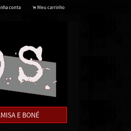
nha conta
Meu carrinho
.
MISA E BONÉ