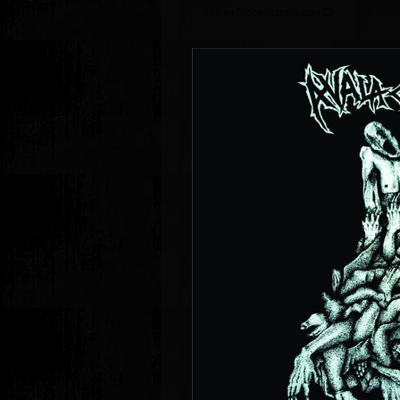
Início
›
Todos os produtos
›
CD