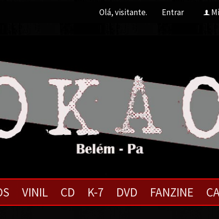
Olá, visitante.
Entrar
Mi
f
OS
VINIL
CD
K-7
DVD
FANZINE
CA