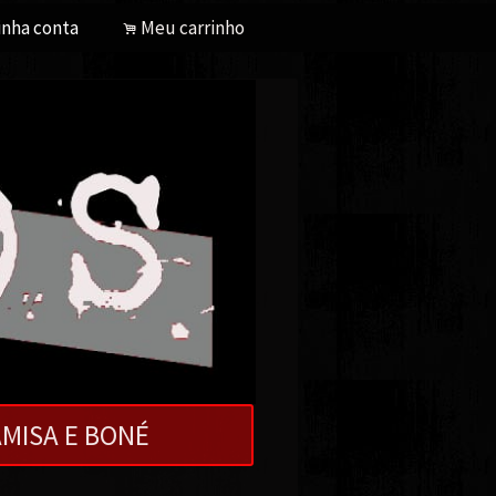
nha conta
Meu carrinho
.
MISA E BONÉ