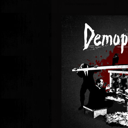
Início
›
Todos os produtos
›
CD