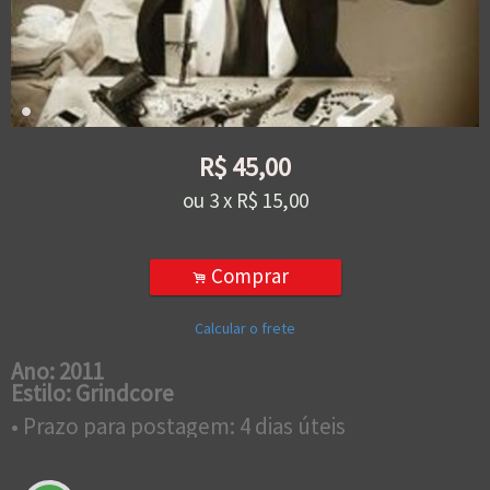
R$
45,00
ou
3
x
R$
15,00
Comprar
.
Calcular o frete
Ano: 2011
Estilo: Grindcore
• Prazo para postagem:
4 dias úteis