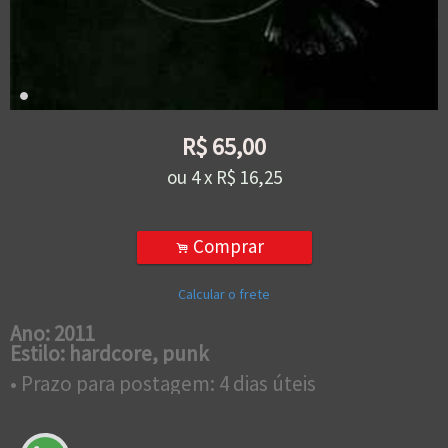
R$
65,00
ou
4
x
R$
16,25
Comprar
.
Calcular o frete
Ano: 2011
Estilo: hardcore, punk
• Prazo para postagem:
4 dias úteis