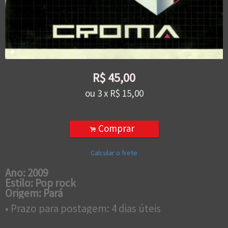
R$
45,00
ou
3
x
R$
15,00
Comprar
.
Calcular o frete
Ano: 2009
Estilo: Pop rock
Origem: Pará
• Prazo para postagem:
4 dias úteis