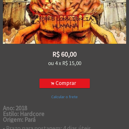
R$
60,00
ou
4
x
R$
15,00
Comprar
.
Calcular o frete
Ano: 2018
Estilo: Hardcore
Origem: Pará
• Prazo para postagem:
4 dias úteis