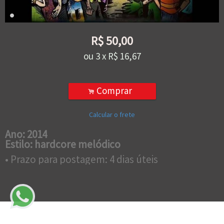
R$
50,00
ou
3
x
R$
16,67
Comprar
.
Calcular o frete
Ano: 2014
Estilo: hardcore melódico
• Prazo para postagem:
4 dias úteis