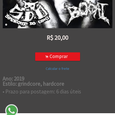
R$
20,00
Comprar
.
Calcular o frete
Ano: 2019
Estilo: grindcore, hardcore
• Prazo para postagem:
6 dias úteis