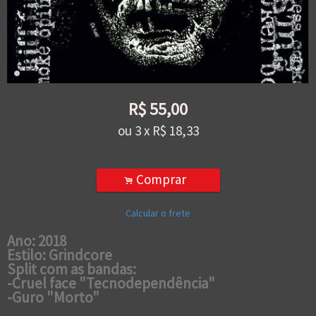
R$
55,00
ou
3
x
R$
18,33
Comprar
.
Calcular o frete
Ano: 2018
Estilo: Grindcore
Split com as bandas:
-Cruel face "Tecnodependência"
-Guro "Morto"