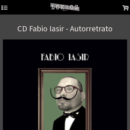
4
.
CD Fabio Iasir - Autorretrato