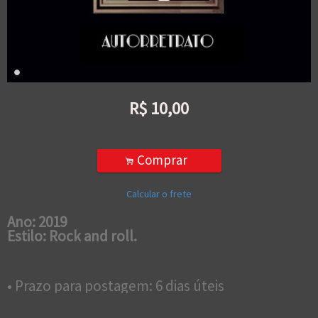
R$
10,00
Comprar
.
Calcular o frete
Ano: 2019
Estilo: Rock and roll.
• Prazo para postagem:
6 dias úteis